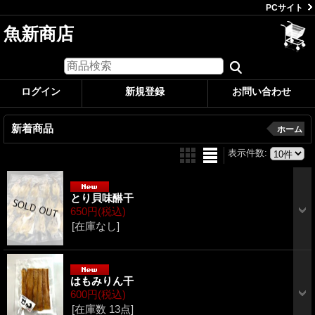
PCサイト
魚新商店
ログイン
新規登録
お問い合わせ
新着商品
ホーム
表示件数
:
とり貝味醂干
650円
(税込)
[在庫なし]
はもみりん干
600円
(税込)
[在庫数 13点]