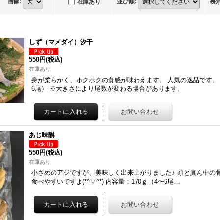
画像
:
並び順
:
在庫あり
表
しず（マメダイ）汐干
550円
(税込)
在庫あり
身が柔らかく、ホクホクの食感が味わえます。 人気の逸品です。 
6尾） ※大きさにより尾数が変わる場合があります。
あじ味醂
550円
(税込)
在庫あり
小さめのアジですが、美味しく出来上がりました♪ 頭と真ん中の
食べやすいですよ(*^▽^*) 内容量：170ｇ（4〜6尾…