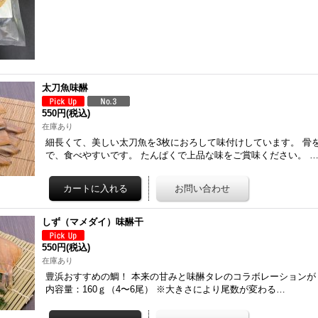
太刀魚味醂
550円
(税込)
在庫あり
細長くて、美しい太刀魚を3枚におろして味付けしています。 骨
で、食べやすいです。 たんぱくで上品な味をご賞味ください。 
しず（マメダイ）味醂干
550円
(税込)
在庫あり
豊浜おすすめの鯛！ 本来の甘みと味醂タレのコラボレーションが
内容量：160ｇ（4〜6尾） ※大きさにより尾数が変わる…