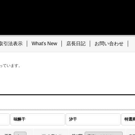
取引法表示
What's New
店長日記
お問い合わせ
っています。
味醂干
汐干
特選