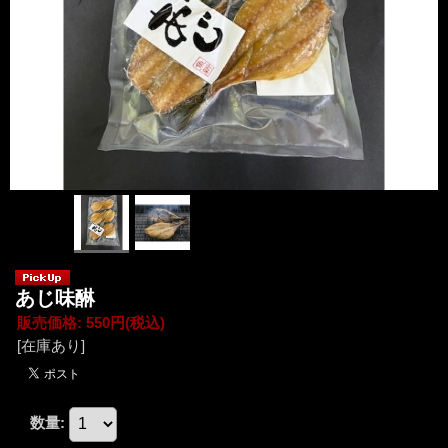
あじ味醂
販売価格
:
550円
(税込)
[在庫あり]
数量
: