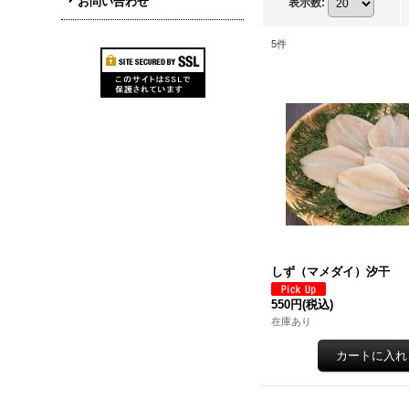
お問い合わせ
表示数
:
5
件
しず（マメダイ）汐干
550円
(税込)
在庫あり