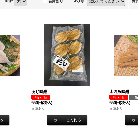
画像
:
並び順
:
在庫あり
表
あじ味醂
太刀魚味醂
550円
(税込)
550円
(税込)
在庫あり
在庫あり