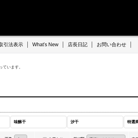
取引法表示
What's New
店長日記
お問い合わせ
っています。
味醂干
汐干
特選