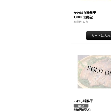
かわはぎ味醂干
1,000円
(税込)
在庫数 17点
いわし味醂干
550円
(税込)