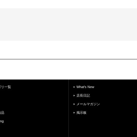
ゴリ一覧
What's New
店長日記
メールマガジン
商品
掲示板
ing