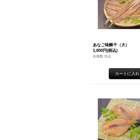
あなご味醂干（大）
1,800円
(税込)
在庫数 35点