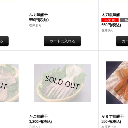
ふぐ味醂干
太刀魚味醂
550円
(税込)
550円
(税込)
在庫あり
在庫あり
たこ味醂干
かます味醂干
1,200円
(税込)
550円
(税込)
在庫なし
在庫数 8点