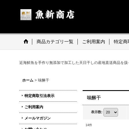
商品カテゴリ一覧
ご利用案内
特定商
近海鮮魚を手作り無添加で加工した天日干しの産地直送商品を扱
ホーム
>
味醂干
特定商取引法表示
味醂干
ご利用案内
表示数
:
メールマガジン
14
件