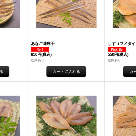
あなご味醂干
しず（マメダイ
850円
(税込)
550円
(税込)
在庫あり
在庫あり