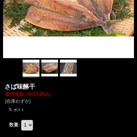
さば味醂干
販売価格
:
550円
(税込)
[在庫わずか]
数量
: