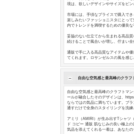
境は、欲しいデザインやサイズをピン
市場には、手頃なプライスで購入でき
楽しみたいファッショニスタにとって
内でトレンドを満喫するための優良な
妥協のない仕立てから生まれる高品質
続けることで風合いが増し、佇まい全
通販で手に入る高品質なアイテムや優
てくれます。ロサンゼルスの風を感じ
自由な空気感と最高峰のクラフ
自由な空気感と最高峰のクラフトマン
ールが融合したそのデザインは、https://w
ならではの気品に満ちています。ブラン
通すだけで全身のスタイリングを洗練
アミリ（AMIRI）が生み出すTシャツ（T-
ド コピー 通販 肌なじみの良い極
気品を添えてくれる一着は、あなたの