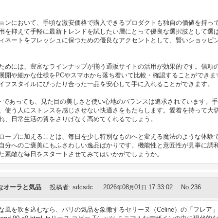
ョンにおいて、手頃な激安価格で購入できるプロダクトも独自の価値を持っ
用を抑えて手軽に最新トレンドを試したい層にとって優良な選択肢として選
ィネートをフレッシュに保つための優良なアクセントとして、賢いショッピ
ためには、豊富なラインナップが揃う通販サイトの活用が効果的です。信頼
展開や細かな仕様をPCやスマホから落ち着いて比較・確認することができま
イフスタイルにぴったり合った一品を安心して手に入れることができます。
トであっても、見た目の美しさと使い心地のバランスは追求されています。
、使う人にストレスを感じさせない快適さをもたらします。愛着を持って大
れ、日常生活の質をさりげなく高めてくれるでしょう。
ーブに加えることは、毎日を少し特別なものへと変える魔法のような体験です。L
自分へのご褒美にもふさわしい逸品ばかりです。機能性と意匠性が見事に調
た素敵な毎日をスタートさせてみてはいかがでしょうか。
なオーラと気品
投稿者
:
sdcsdc
2026
08
01
17:33:02
No.236
年
月
日
風を吹き込むなら、パリの気品を象徴するセリーヌ（Celine）の「フレア」ハ