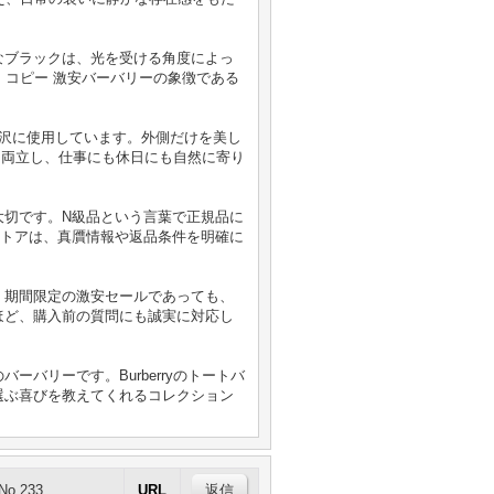
。
なブラックは、光を受ける角度によっ
ランド コピー 激安バーバリーの象徴である
で贅沢に使用しています。外側だけを美し
地を両立し、仕事にも休日にも自然に寄り
大切です。N級品という言葉で正規品に
ストアは、真贋情報や返品条件を明確に
。期間限定の激安セールであっても、
ほど、購入前の質問にも誠実に対応し
バリーです。Burberryのトートバ
選ぶ喜びを教えてくれるコレクション
No.233
URL