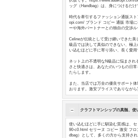
択肢です。https://www.aaakop
ッグ（Handbag）は、身につける
時代を牽引するファッション通販ストアと
opi.com/ ブランド コピー 通
ーや海外パートナーとの独自の交渉ル
Celineが伝統として受け継いでき
級品では決して真似のできない、極上
い込むほどに手に寄り添い、長く愛用
ネット上の不透明なN級品に悩まされ
さと快適さは、あなたのいつもの日常
たらします。
また、当店では万全の優良サポート体
おります。激安プライスでありながら
クラフトマンシップの真髄、使
使い込むほどに手に馴染む質感は、セリーヌ（C
90-c0.html セリーヌ コピー 
dbag）として、多くの方から支持