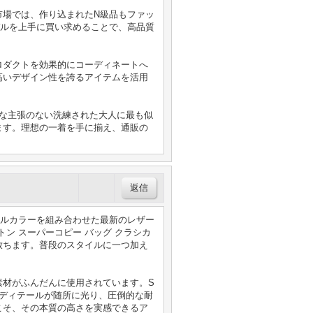
市場では、作り込まれたN級品もファッ
デルを上手に買い求めることで、高品質
ロダクトを効果的にコーディネートへ
高いデザイン性を誇るアイテムを活用
な主張のない洗練された大人に最も似
ます。理想の一着を手に揃え、通販の
ステルカラーを組み合わせた最新のレザー
イ ヴィトン スーパーコピー バッグ クラシカ
放ちます。普段のスタイルに一つ加え
素材がふんだんに使用されています。S
練されたディテールが随所に光り、圧倒的な耐
こそ、その本質の高さを実感できるア