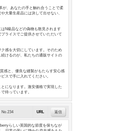
く感じた革が、あなたの手と触れ合うことで柔
皮や大量生産品には決して出せない、
にはN級品などの偽物も散見されます
安プライスでご提供させていただいて
ワク感を大切にしています。そのため
し続けるのが、私たちの通販サイトの
の質感と、優良な縫製がもたらす安心感
ービスで手に入れてください。
ことになります。激安価格で実現した
トで待っています。
No.234
URL
erryらしい英国的な節度を保ちなが
や奥行きを加え、日常の装いに静かな存在感をもた