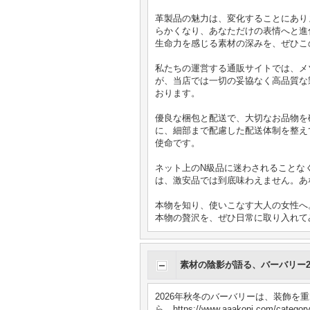
革製品の魅力は、変化することにあります。
らかくなり、あなただけの表情へと進
生命力を感じる素材の深みを、ぜひこ
私たちの運営する通販サイトでは、メ
が、当店では一切の妥協なく高品質な
おります。
優良な梱包と配送で、大切なお品物を
に、細部まで配慮した配送体制を整え
使命です。
ネット上のN級品に迷わされることな
は、激安品では到底味わえません。あ
本物を知り、使いこなす大人の女性へ
本物の贅沢を、ぜひ日常に取り入れて
素材の陰影が語る、バーバリー
2026年秋冬のバーバリーは、装飾を
ら、https://www.aaakopi.c