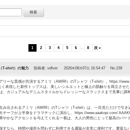
1
2
3
4
5
6
...
8
次
»
T-shirt）の魅力
投稿者
:
vdfver
2026
08
07
16:54:47
No.239
年
月
日
演するアミリ（AMIRI）のTシャツ（T-shirt）。https://www.aaakopi.co
となく表現した新作トップスは、美しいシルエットと極上の肌触りを両立させ
は、カジュアルなデニムスタイルからドレッシーなスラックスまで見事に調
み出されるアミリ（AMIRI）のTシャツ（T-shirt）は、一目見ただけで
が上半身をドラマチックに演出し、https://www.aaakopi.com/ AA
華やかなアクセントを与えてくれる一着は、大人の男性にとって最高のパー
探すなら、時間や場所を問わずに利用できる通販が非常に便利です。豊富な