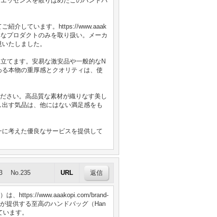
の中に現代的なエッセンスを散りばめたこのハンドバ
ます。https://www.aaak
優良なプロダクトのみを取り扱い。メーカ
現いたしました。
き立てます。安易な激安品や一般的なN
わる本物の重厚感とクオリティは、使
ください。高品質な素材が織りなす美し
し出す気品は、他にはない満足感をも
一に考えた優良なサービスを提供して
3
No.235
URL
/www.aaakopi.com/brand-
e）が提供する至高のハンドバッグ（Han
ています。