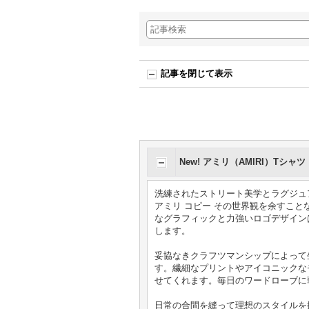
記事を閉じて表示
New!
アミリ（AMIRI）Tシャツ（
洗練されたストリート美学とラグジュアリーな質感が共
アミリ コピー その世界観を余すこ
なグラフィックと力強いロゴデザイン
します。
妥協なきクラフツマンシップによって生
す。繊細なプリントやアイコニックなモチーフ
せてくれます。毎日のワードローブに
日常の合間を縫って理想のスタイルを