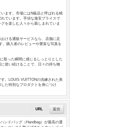
ています。市場にはN級品と呼ばれる精
ばれています。手頃な激安プライスで
ングを楽しむ人々から親しまれていま
のおける通販サービスなら、店舗に足
す。購入者のレビューや豊富な写真を
手に取った瞬間に感じるしっとりとした
切に使い続けることで、日々の持ち物
OUIS VUITTONの洗練された美
和した特別なプロダクトを身につけ
URL
ンドバッグ（Handbag）が最高の選