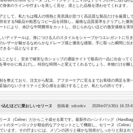
i.com/brand-90-c0.html セリーヌ コピー Tシャツ ミニマルなデザイン
だけで身体のラインや佇まいを美しく見せ、凛とした品格を漂わせてくれます。
して、私たちは職人の情熱と美意識が息づく高品質な製品だけを厳選してご紹介してい
販 市場に存在するN級品や粗悪なコピー品を排除し、厳格な品質基準をクリアした
ートにより、余計な中間費用をカットし、信じられないほどの激安価格を実
た美しいディテールは、身につける人のスタイルをシャープかつエレガントに引
のレザーが魅せるなめらかなドレープ感と優良な縫製。手に取った瞬間に伝
できる一品となります。
ることなく、安全で確実な当ショップの通販サイトで最高の一品に出会って
を華やかに格上げし、特別な時間へと変えてくれるでしょう。本物だけが醸
制を整えており、注文から配送、アフターケアに至るまでお客様の満足を第
妥協のないクオリティと安心感をお届けすることが、私たちの誇りです。
い込むほどに愛おしいセリーヌ
投稿者
:
sdcsdcv
2026
07
30
16:33:4
年
月
日
eline）だからこそ成せる業です。最新作のハンドバッグ（Handbag）は、https:/
激安 フロントのターンロックが都会的なアクセントとして機能し、セリーヌ（Celin
されています。その佇まいには、メゾンの誇りと確かな技術がしっかりと刻まれ