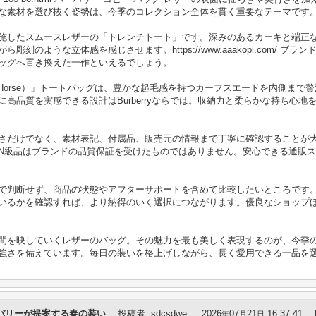
な素材を選び抜く姿勢は、今季のコレクション全体を貫く重要なテーマです
施したスムースレザーの「トレンチトート」です。深みのあるカーキと端正
刻のような立体感を感じさせます。https://www.aaakopi.com/ ブ
ッグへ置き換えた一作といえるでしょう。
ng Horse）」トートバッグは、豊かな起毛感を持つカーフスエードを内側ま
高品質を実感できる設計はBurberryならでは。収納力と柔らかな持ち心
さだけでなく、素材表記、付属品、販売元の情報まで丁寧に確認することが
N級品はブランドの品質保証を受けたものではありません。安心できる通販
で判断せず、商品の状態やアフターサポートを含めて比較したいところです
いるかを確認すれば、より納得のいく選択につながります。優良なショップ
を映していくレザーのバッグ。その魅力を最も美しく表現するのが、今季のバー
強さを備えています。毎日の装いを格上げしながら、長く愛用できる一品を
バリーが提案する春の装い
投稿者
:
sdcsdwe
2026
07
21
16:37:41
年
月
日