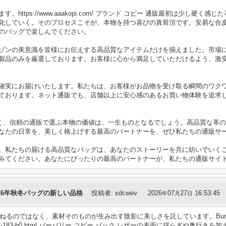
https://www.aaakopi.com/ ブランド コピー 通販最初は少し硬
化していく。そのプロセスこそが、本物を持つ喜びの真骨頂です。安易な合
のバッグで楽しんでください。
ゾンの美意識を皆様にお伝えする高品質なアイテムだけを揃えました。市場
製品のみを厳選しております。お客様に心から満足していただけるよう、激
確実にお届けいたします。私たちは、お客様がお品物を受け取る瞬間のワク
ております。ネット通販でも、店舗以上に安心感のあるお買い物体験を追求
く、信頼の通販で選ぶ本物の価値は、一生ものとなるでしょう。高品質な革
なたの日常を、美しく格上げする最高のパートナーを、ぜひ私たちの通販サ
。私たちの届ける高品質なバッグは、あなたのストーリーを共に紡いでいく
みてください。あなたにぴったりの最高のパートナーが、私たちの通販サイ
26年秋冬バッグの新しい品格
投稿者
:
sdcwev
2026
07
27
16:53:45
年
月
日
重ねるのではなく、素材そのものが生み出す陰影に美しさを託しています。Burb
om/category-183-b0.html バーバリー コピー バック レザーの表面に揺らぎ