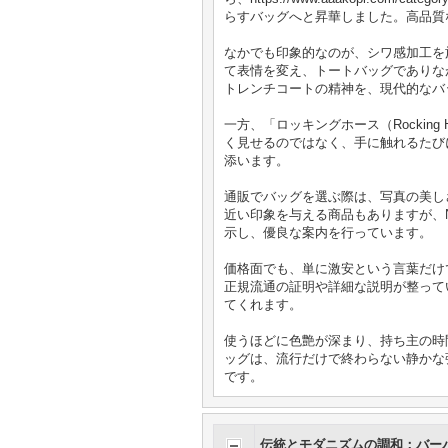
らすバッグへと昇華しました。高品質
なかでも印象的なのが、シワ感加工を
て表情を変え、トートバッグでありながら彫
トレンチコートの精神を、現代的なバ
一方、「ロッキングホース（Rocki
く見せるのではなく、手に触れるたびに
添います。
通販でバッグを選ぶ際は、写真の美し
近い印象を与える商品もありますが、
示し、優良な案内を行っています。
価格面でも、単に激安という言葉だけ
正規流通の証明や詳細な説明が整って
てくれます。
使うほどに色艶が深まり、持ち主の時間
ッグは、流行だけで終わらない静かな
です。
伝統とモダニズムの調和：バー