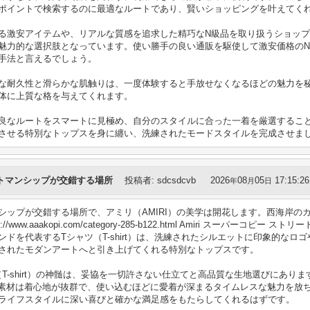
ポイントで検索するのに最適なルートであり、賢いショッピングを叶えてく
る激安アイテムや、リアルな質感を追求した精巧なN級品を取り扱うショッ
魅力的な選択肢となっています。使い勝手の良い通販を駆使して激安価格の
手法と言えるでしょう。
な耐久性と滑らかな肌触りは、一度体験すると手放せなくなるほどの魅力を
体に上質な格を与えてくれます。
良なルートをスマートに見極め、自分のスタイルに合った一着を厳選するこ
させる特別なトップスを身に纏い、洗練されたモードスタイルを完成させま
トマンシップが交錯する場所
投稿者
:
sdcsdcvb
2026
08
05
17:15:26
年
月
日
シップが交錯する場所で、アミリ（AMIRI）の美学は開花します。西海岸の
ww.aaakopi.com/category-285-b122.html Amiri スーパーコ
ドを代表するTシャツ（T-shirt）は、洗練されたシルエットに印象的なロ
されたモダンアートへと引き上げてくれる特別なトップスです。
shirt）の神髄は、妥協を一切許さない仕立てと高品質な生地選びにあります。https:
上の素材は着心地が抜群で、使い込むほどに愛着が深まるタイムレスな魅力を放
ライフスタイルに深い喜びと確かな満足感をもたらしてくれるはずです。