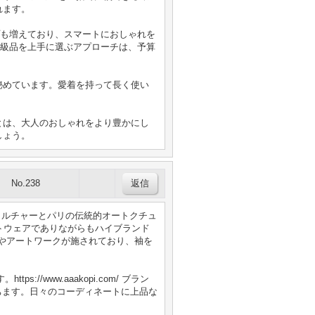
れます。
プも増えており、スマートにおしゃれを
N級品を上手に選ぶアプローチは、予算
秘めています。愛着を持って長く使い
とは、大人のおしゃれをより豊かにし
しょう。
No.238
カルチャーとパリの伝統的オートクチュ
ピー ストリートウェアでありながらもハイブランド
ゴやアートワークが施されており、袖を
//www.aaakopi.com/ ブラン
ちます。日々のコーディネートに上品な