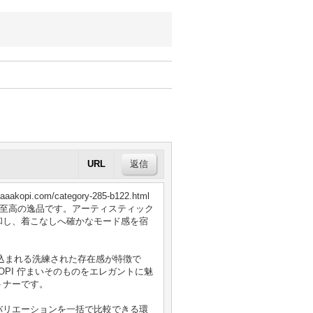
URL
m/category-285-b122.html
た至高の逸品です。アーティスティック
和し、着こなしへ確かなモード感を宿
引き込まれる洗練された存在感が特徴で
AKOPI 佇まいそのものをエレガントに魅
トナーです。
バリエーションを一括で比較できる環