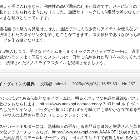
率よく手に入れるなら、利便性の高い通販の利用が最適です。さらに近年の
肢として知られるようになりました。通販サイトを介してN級品や希少なモ
大きな魅力となっています。
価格面での魅力も見逃せません。通販で手に入る激安なアイテムや優良なプ
洗練されたスタイリングを楽しむことができます。激安価格でありながらも
ーブを作る鍵となります。
1点投入しつつ、手頃なアイテムをうまくミックスさせるアプローチは、過度
感がバランスよく同居するスタイルは、日常に洗練された彩りを与えてくれ
ら、洗練された大人のライフスタイルを完成させましょう。
イ・ヴィトンの世界
投稿者
:
sdcsd
2026
08
03
16:57:59
No.237
年
月
日
TON）のシンボルである伝統的なモノグラムに、明るくポップな色調や繊細なパ
します。https://www.aaakopi.com/category-7-b0.html ル
合したデザインは、バッグから取り出すわずかな瞬間にも華やかな存在感を
、持つ人の上品さを際立たせるコレクションです。
スやカードホルダーには、熟練職人の手がける高品質な縫製と厳選された革
ワーチャームなど、https://www.aaakopi.com/ AAAKOPI 洗
した高品質なスモールレザーグッズは、日々の生活の中で何度も触れるから