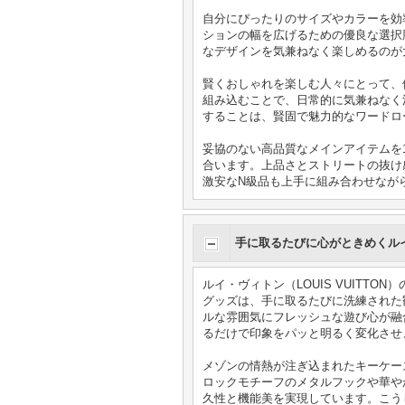
自分にぴったりのサイズやカラーを効
ションの幅を広げるための優良な選択
なデザインを気兼ねなく楽しめるのが
賢くおしゃれを楽しむ人々にとって、
組み込むことで、日常的に気兼ねなく
することは、賢固で魅力的なワードロ
妥協のない高品質なメインアイテムを
合います。上品さとストリートの抜け
激安なN級品も上手に組み合わせなが
手に取るたびに心がときめくル
ルイ・ヴィトン（LOUIS VUIT
グッズは、手に取るたびに洗練された歓びをもたら
ルな雰囲気にフレッシュな遊び心が融
るだけで印象をパッと明るく変化させ
メゾンの情熱が注ぎ込まれたキーケー
ロックモチーフのメタルフックや華やかなフラ
久性と機能美を実現しています。こう