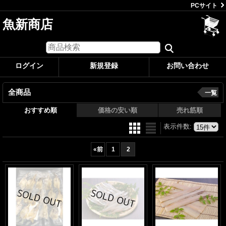
PCサイト
魚新商店
ログイン
新規登録
お問い合わせ
全商品
一覧
おすすめ順
価格の安い順
売れ筋順
表示件数
:
«
前
1
2