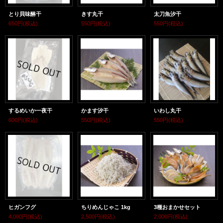
とり貝味醂干
きす丸干
太刀魚汐干
650円
(税込)
550円
(税込)
550円
(税込)
するめいか一夜干
かます汐干
いわし丸干
600円
(税込)
550円
(税込)
550円
(税込)
ヒガンフグ
ちりめんじゃこ 1kg
3種おまかせセット
4,000円
(税込)
2,500円
(税込)
2,000円
(税込)