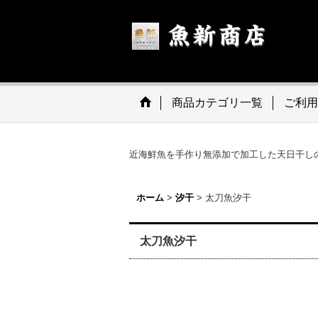
商品カテゴリ一覧
ご利用
近海鮮魚を手作り無添加で加工した天日干し
ホーム
>
汐干
>
太刀魚汐干
太刀魚汐干