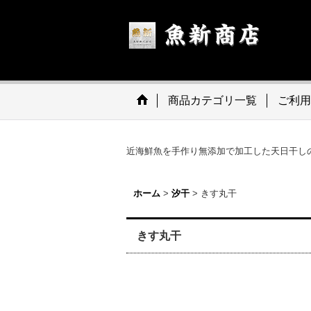
商品カテゴリ一覧
ご利用
近海鮮魚を手作り無添加で加工した天日干し
ホーム
>
汐干
>
きす丸干
きす丸干