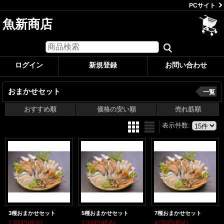
PCサイト
魚新商店
ログイン
新規登録
お問い合わせ
おまかせセット
一覧
おすすめ順
価格の安い順
売れ筋順
表示件数
:
3種おまかせセット
5種おまかせセット
7種おまかせセット
2,000円
(税込)
3,050円
(税込)
4,050円
(税込)