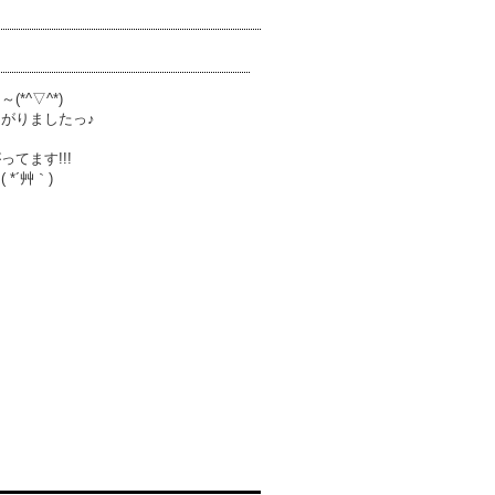
*^▽^*)
がりましたっ♪
てます!!!
*´艸｀)