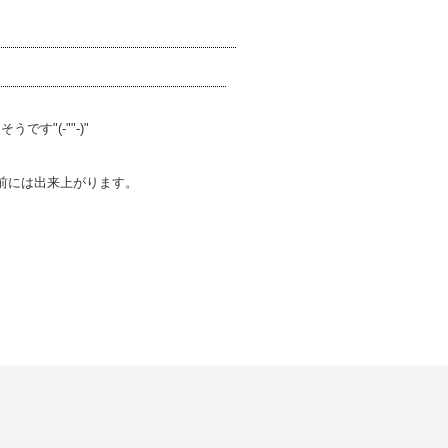
～。
す"(-""-)"
前には出来上がります。