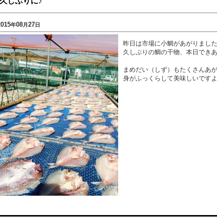
久しぶりに♪
2015
08
27
年
月
日
昨日は市場に小鯛があがりました～(
久しぶりの鯛の干物、本日できあ
まめだい（しず）もたくさんあがっ
身がふっくらして美味しいですよ( 