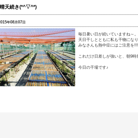
晴天続き(*^▽^*)
2015
08
07
年
月
日
毎日暑い日が続いていますね
天日干しとともに私も干物になりそうで
みなさんも熱中症にはご注意を!!!
これだけ日差しが強いと、朝9時
今日の干場です♪