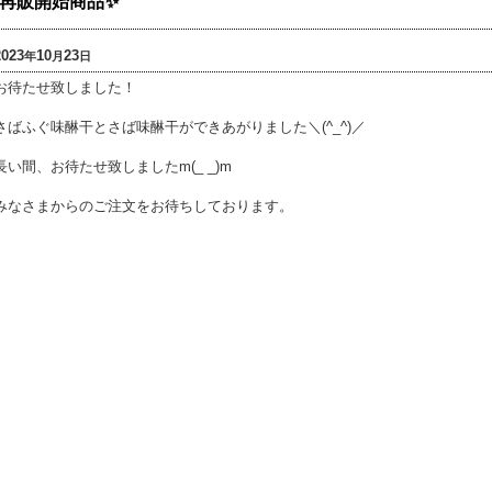
再販開始商品✨
2023
10
23
年
月
日
お待たせ致しました！
さばふぐ味醂干とさば味醂干ができあがりました＼(^_^)／
長い間、お待たせ致しましたm(_ _)m
みなさまからのご注文をお待ちしております。