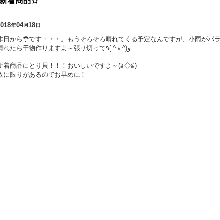
新着商品☆
2018
04
18
年
月
日
昨日から☂です・・・。もうそろそろ晴れてくる予定なんですが、小雨がパ
晴れたら干物作りますよ～張り切って٩( ^ｖ^)و
新着商品にとり貝！！！おいしいですよ～(≧◇≦)
数に限りがあるのでお早めに！